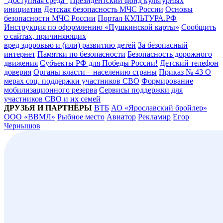
"Доступная среда"
Президентский фонд культурных
инициатив
Детская безопасность МЧС России
Основы
безопасности МЧС России
Портал КУЛЬТУРА.РФ
Инструкция по оформлению «Пушкинской карты»
Сообщить
о сайтах, причиняющих
вред здоровью и (или) развитию детей
За безопасный
интернет
Памятки по безопасности
Безопасность дорожного
движения
Субъекты РФ для Победы России!
Детский телефон
доверия
Органы власти – населению страны
Приказ № 43 О
мерах соц. поддержки участников СВО
Формирование
мобилизационного резерва
Сервисы поддержки для
участников СВО и их семей
ДРУЗЬЯ И ПАРТНЁРЫ
ВТБ
АО «Ярославский бройлер»
ООО «ВВМЛ»
Рыбное место
Авиатор
Рекламир
Егор
Чернышов