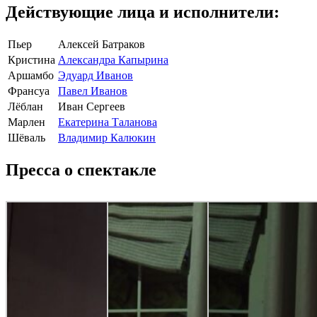
Действующие лица и исполнители:
Пьер
Алексей Батраков
Кристина
Александра Капырина
Аршамбо
Эдуард Иванов
Франсуа
Павел Иванов
Лёблан
Иван Сергеев
Марлен
Екатерина Таланова
Шёваль
Владимир Калюкин
Пресса о спектакле