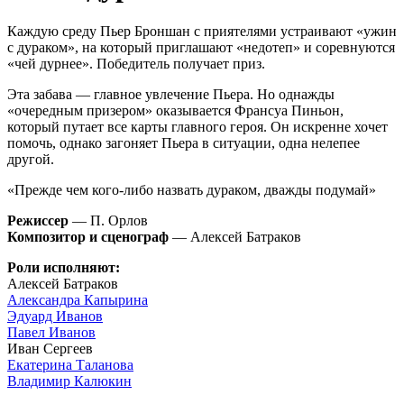
Каждую среду Пьер Броншан с приятелями устраивают «ужин
с дураком», на который приглашают «недотеп» и соревнуются
«чей дурнее». Победитель получает приз.
Эта забава — главное увлечение Пьера. Но однажды
«очередным призером» оказывается Франсуа Пиньон,
который путает все карты главного героя. Он искренне хочет
помочь, однако загоняет Пьера в ситуации, одна нелепее
другой.
«Прежде чем кого-либо назвать дураком, дважды подумай»
Режиссер
— П. Орлов
Композитор и сценограф
— Алексей Батраков
Роли исполняют:
Алексей Батраков
Александра Капырина
Эдуард Иванов
Павел Иванов
Иван Сергеев
Екатерина Таланова
Владимир Калюкин