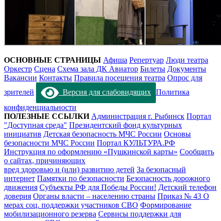
ОСНОВНЫЕ СТРАНИЦЫ
Афиша
Репертуар
Люди театра
Оркестр
Сцена
Схема зала ДК Авиатор
Билеты
Документы
Вакансии
Контакты
Правила посещения театра
Опрос для
зрителей
Версия для слабовидящих
Политика
конфиденциальности
ПОЛЕЗНЫЕ ССЫЛКИ
Администрация г. Рыбинск
Портал
"Доступная среда"
Президентский фонд культурных
инициатив
Детская безопасность МЧС России
Основы
безопасности МЧС России
Портал КУЛЬТУРА.РФ
Инструкция по оформлению «Пушкинской карты»
Сообщить
о сайтах, причиняющих
вред здоровью и (или) развитию детей
За безопасный
интернет
Памятки по безопасности
Безопасность дорожного
движения
Субъекты РФ для Победы России!
Детский телефон
доверия
Органы власти – населению страны
Приказ № 43 О
мерах соц. поддержки участников СВО
Формирование
мобилизационного резерва
Сервисы поддержки для