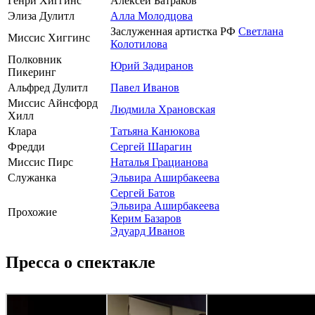
Генри Хиггинс
Алексей Батраков
Элиза Дулитл
Алла Молодцова
Заслуженная артистка РФ
Светлана
Миссис Хиггинс
Колотилова
Полковник
Юрий Задиранов
Пикеринг
Альфред Дулитл
Павел Иванов
Миссис Айнсфорд
Людмила Храновская
Хилл
Клара
Татьяна Канюкова
Фредди
Сергей Шарагин
Миссис Пирс
Наталья Грацианова
Служанка
Эльвира Аширбакеева
Сергей Батов
Эльвира Аширбакеева
Прохожие
Керим Базаров
Эдуард Иванов
Пресса о спектакле