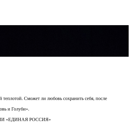
тепл­отой. Сможет ли любо­вь сохранить себя, после
овь и Голуби».
ИИ «ЕДИНАЯ РОССИЯ»