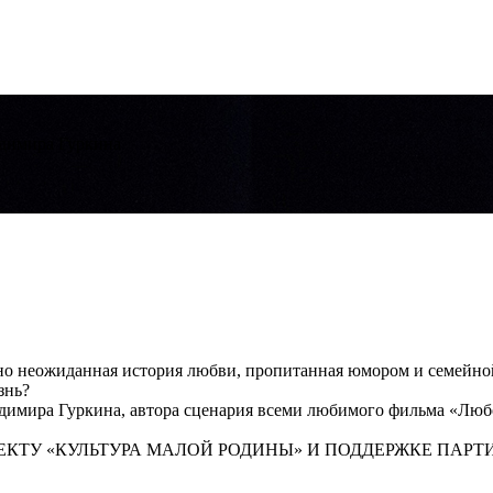
димира Гурки­на
но неожиданная история любви, пропитанная юм­ором и семейной 
знь?
димира Гурки­на, автора сценария всеми любимого фильма «Люб­
ЕКТУ «КУЛЬТУРА МАЛОЙ РОДИНЫ» И ПОДДЕРЖКЕ ПАРТ