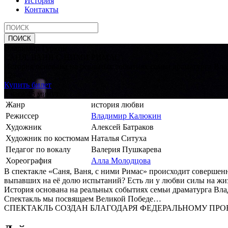
История
Контакты
Владимир Гуркин
САНЯ, ВАНЯ С НИМИ РИМАС
История основана на реальных событиях семьи драмат­урга Вла
12+
Купить билет
2 часа 45 минут
Жанр
история любви
Режиссер
Владимир Калюкин
Художник
Алексей Батраков
Художник по костюмам
Наталья Ситуха
Педагог по вокалу
Валерия Пушкарева
Хореография
Алла Молодцова
В спектакле «Саня, Ван­я, с ними Римас» происходит совершен
выпавших на её долю испытаний? Есть ли у любви силы на жи
История основана на реальных событиях семьи драмат­урга Вла
Спектакль мы посвящаем Великой Победе…
СПЕКТАКЛЬ СОЗДАН БЛАГОДАРЯ ФЕДЕРАЛЬНОМУ ПРО