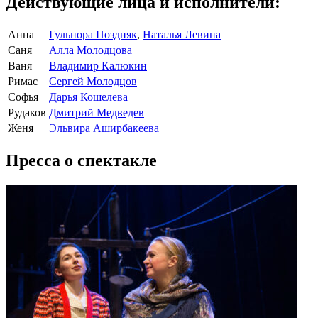
Действующие лица и исполнители:
Анна
Гульнора Поздняк
,
Наталья Левина
Саня
Алла Молодцова
Ваня
Владимир Калюкин
Римас
Сергей Молодцов
Софья
Дарья Кошелева
Рудаков
Дмитрий Медведев
Женя
Эльвира Аширбакеева
Пресса о спектакле