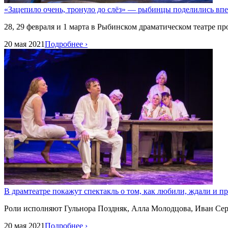
«Зацепило очень, тронуло до слёз» — рыбинцы поделились впе
28, 29 февраля и 1 марта в Рыбинском драматическом театре пр
20 мая 2021
Подробнее ›
В драмтеатре покажут спектакль о том, как любили, ждали и 
Роли исполняют Гульнора Поздняк, Алла Молодцова, Иван Сер
20 мая 2021
Подробнее ›