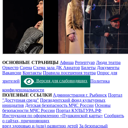
ОСНОВНЫЕ СТРАНИЦЫ
Афиша
Репертуар
Люди театра
Оркестр
Сцена
Схема зала ДК Авиатор
Билеты
Документы
Вакансии
Контакты
Правила посещения театра
Опрос для
зрителей
Версия для слабовидящих
Политика
конфиденциальности
ПОЛЕЗНЫЕ ССЫЛКИ
Администрация г. Рыбинск
Портал
"Доступная среда"
Президентский фонд культурных
инициатив
Детская безопасность МЧС России
Основы
безопасности МЧС России
Портал КУЛЬТУРА.РФ
Инструкция по оформлению «Пушкинской карты»
Сообщить
о сайтах, причиняющих
вред здоровью и (или) развитию детей
За безопасный