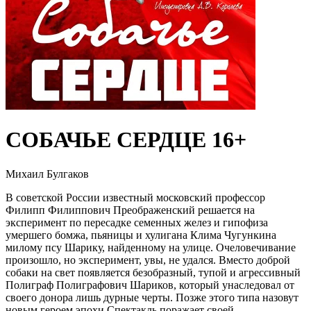
СОБАЧЬЕ СЕРДЦЕ 16+
Михаил Булгаков
В советской России известный московский профессор
Филипп Филиппович Преображенский решается на
эксперимент по пересадке семенных желез и гипофиза
умершего бомжа, пьяницы и хулигана Клима Чугункина
милому псу Шарику, найденному на улице. Очеловечивание
произошло, но эксперимент, увы, не удался. Вместо доброй
собаки на свет появляется безобразный, тупой и агрессивный
Полиграф Полиграфович Шариков, который унаследовал от
своего донора лишь дурные черты. Позже этого типа назовут
новым героем эпохи.Спектакль поражает своей