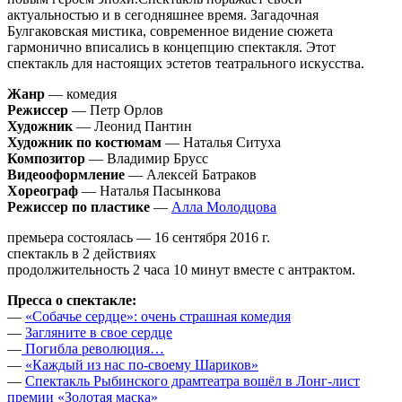
актуальностью и в сегодняшнее время. Загадочная
Булгаковская мистика, современное видение сюжета
гармонично вписались в концепцию спектакля. Этот
спектакль для настоящих эстетов театрального искусства.
Жанр
— комедия
Режиссер
— Петр Орлов
Художник
— Леонид Пантин
Художник по костюмам
— Наталья Ситуха
Композитор
— Владимир Брусс
Видеооформление
— Алексей Батраков
Хореограф
— Наталья Пасынкова
Режиссер по пластике
—
Алла Молодцова
премьера состоялась — 16 сентября 2016 г.
спектакль в 2 действиях
продолжительность 2 часа 10 минут вместе с антрактом.
Пресса о спектакле:
—
«Собачье сердце»: очень страшная комедия
—
Загляните в свое сердце
—
Погибла революция…
—
«Каждый из нас по-своему Шариков»
—
Спектакль Рыбинского драмтеатра вошёл в Лонг-лист
премии «Золотая маска»