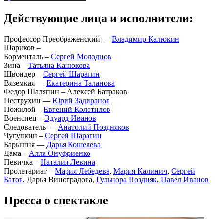
Действующие лица и исполнители:
Профессор Преображенский —
Владимир Калюкин
Шариков –
Борменталь –
Сергей Молодцов
Зина –
Татьяна Канюкова
Швондер –
Сергей Шарагин
Вяземкая —
Екатерина Таланова
Федор Шаляпин – Алексей Батраков
Пеструхин —
Юрий Задиранов
Пожилой –
Евгений Колотилов
Военспец –
Эдуард Иванов
Следователь —
Анатолий Поздняков
Чугункин –
Сергей Шарагин
Барышня —
Дарья Кошелева
Дама –
Алла Онуфриенко
Певичка –
Наталия Левина
Пролетариат –
Мария Лебедева
,
Мария Калинич
,
Сергей
Батов
, Дарья Виноградова,
Гульнора Поздняк
,
Павел Иванов
Пресса о спектакле