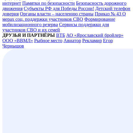
интернет
Памятки по безопасности
Безопасность дорожного
движения
Субъекты РФ для Победы России!
Детский телефон
доверия
Органы власти – населению страны
Приказ № 43 О
мерах соц. поддержки участников СВО
Формирование
мобилизационного резерва
Сервисы поддержки для
участников СВО и их семей
ДРУЗЬЯ И ПАРТНЁРЫ
ВТБ
АО «Ярославский бройлер»
ООО «ВВМЛ»
Рыбное место
Авиатор
Рекламир
Егор
Чернышов